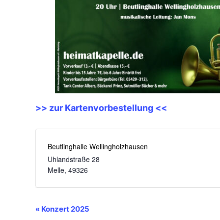
>> zur Kartenvorbestellung <<
Beutlinghalle Wellingholzhausen
Uhlandstraße 28
Melle
,
49326
Veranstaltung-
«
Konzert 2025