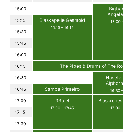
Bigband d
15:00
Angelasch
Blaskapelle Gesmold
15:15
15:00
–
16:
15:15
–
16:15
15:30
15:45
16:00
The Pipes & Drums of The Royal 
16:15
16:15
–
16:
Hasetaler 1
16:30
Alphorngru
Samba Primeiro
16:45
16:30
–
16:
16:45
–
17:00
3Spiel
Blasorchester 
17:00
17:00
–
17:45
17:00
–
17:
17:15
17:30